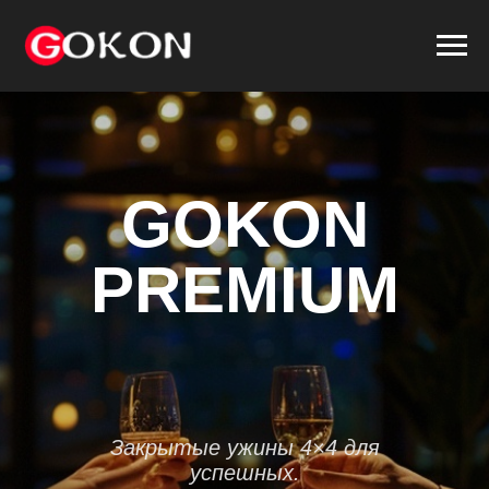
GOKON
PREMIUM
Закрытые ужины 4×4 для
успешных.