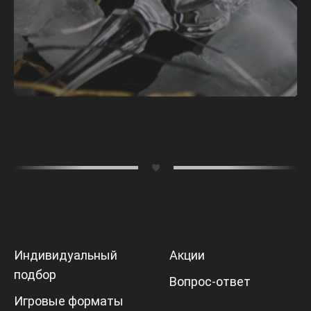
online
Мессенджеры
Свяжитесь с нами через любой удобный
мессенджер!
WhatsApp
VK
Phone
Telegram
Индивидуальный
Акции
подбор
Вопрос-ответ
Игровые форматы