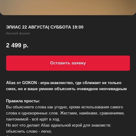
ChatApp
online
ЭЛИАС 22 АВГУСТА| СУББОТА 19:00
Мессенджеры
Игровой формат
Свяжитесь с нами через любой удобный
2 499
р.
мессенджер!
WhatsApp
VK
Оставить заявку
Phone
Telegram
Alias от GOKON - игра-знакомство, где сближает не только
смех, но и ваше умение объяснять очевидное неочевидным
Правила просты:
Вы объясняете слова как угодно, кроме использования самого
слова и однокоренных слов. Жестами, намёками, сравнениями,
пантомимой - всё идёт в ход.
Но вот что делает Alias идеальной игрой для знакомств:
объяснить слово - легко.