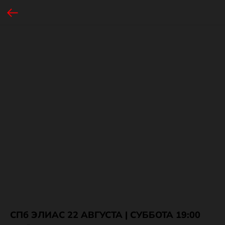
ChatApp
online
Мессенджеры
Свяжитесь с нами через любой удобный
мессенджер!
WhatsApp
VK
Phone
Telegram
СПб ЭЛИАС 22 АВГУСТА | СУББОТА 19:00