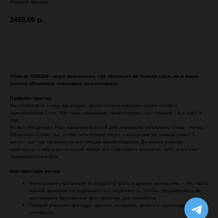
Игровой формат
2499,00
р.
Оставить заявку
Alias от GOKON - игра-знакомство, где сближает не только смех, но и ваше
умение объяснять очевидное неочевидным
Правила просты:
Вы объясняете слова как угодно, кроме использования самого слова и
однокоренных слов. Жестами, намёками, сравнениями, пантомимой - всё идёт в
ход.
Но вот что делает Alias идеальной игрой для знакомств: объяснить слово - легко.
Объяснить слово так, чтобы тебя поняли люди, с которыми ты знаком ровно 5
минут - вот где начинается настоящая магия общения. Во время игры вы
замечаете, с кем у вас похожий юмор, кто схватывает мысли на лету, а кто сам
превращается в мем.
Как проходит вечер:
Фильтрация участников: по возрасту, фото и другим критериям — это часть
нашей проверки на подлинность и надёжность, чтобы сформировать по-
настоящему безопасное пространство для знакомств
Каждый участник проходит краткое интервью, анкету и оплачивает единую
стоимость